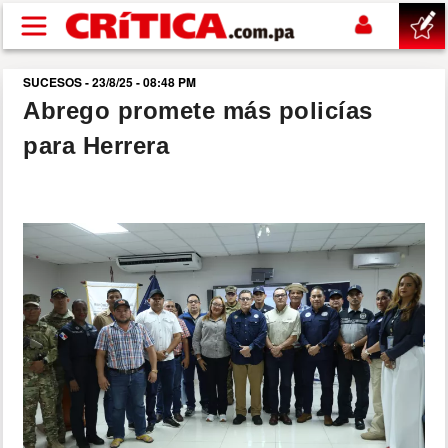
Pasar al contenido principal
SUCESOS - 23/8/25 - 08:48 PM
buscar
Abrego promete más policías
para Herrera
SUCESOS
NACIONAL
POLÍTICA
SHOW
DEPORTES
MUNDO