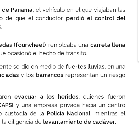
 de Panamá
, el vehículo en el que viajaban las
go de que el conductor
perdió el control del
.
edas (fourwheel)
remolcaba una
carreta llena
ue ocasionó el hecho de tránsito.
dente se dio en medio de
fuertes lluvias
, en una
nciadas
y los
barrancos
representan un riesgo
raron
evacuar a los heridos
, quienes fueron
CAPSI
y una empresa privada hacia un centro
jo custodia de la
Policía Nacional
, mientras el
la diligencia de
levantamiento de cadáver
.