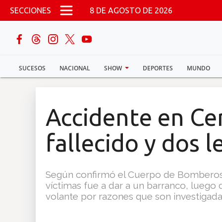
Pasar al contenido principal
SECCIONES
8 DE AGOSTO DE 2026
buscar
SUCESOS
NACIONAL
SHOW
DEPORTES
MUNDO
Sucesos
Nacional
Accidente en Ce
Política
fallecido y dos 
Show
Según confirmó el Cuerpo de Bomberos d
Deportes
víctimas fue a dar a un barranco, luego 
volante por razones que son investigada
Mundo