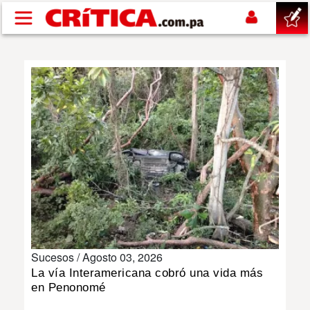
Pasar al contenido principal
buscar
SUCESOS
NACIONAL
POLÍTICA
SHOW
Sucesos /
Agosto 03, 2026
DEPORTES
La vía Interamericana cobró una vida más
en Penonomé
MUNDO