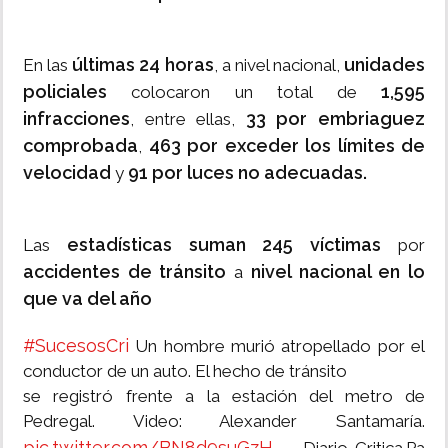
últimas 24 horas
unidades
En las
, a nivel nacional,
policiales
1,595
colocaron un total de
infracciones
33 por embriaguez
, entre ellas,
comprobada
463 por exceder los límites de
,
velocidad
91 por luces no adecuadas.
y
estadísticas suman 245 víctimas
Las
por
accidentes de tránsito
nivel nacional en lo
a
que va del año
#SucesosCri
Un hombre murió atropellado por el
conductor de un auto. El hecho de tránsito
se registró frente a la estación del metro de
Pedregal. Video: Alexander Santamaría.
pic.twitter.com/BN8d9suGzH