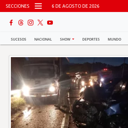
Pasar al contenido principal
SECCIONES
6 DE AGOSTO DE 2026
buscar
SUCESOS
NACIONAL
SHOW
DEPORTES
MUNDO
Sucesos
Nacional
Política
Show
Deportes
Mundo