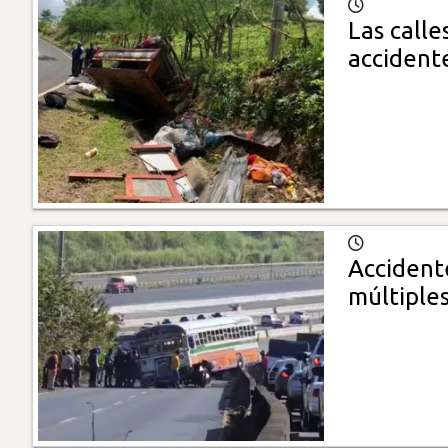
Las calle
accident
Accident
múltiples