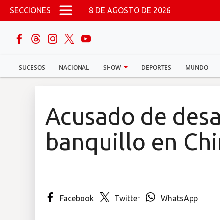
Pasar al contenido principal
SECCIONES
8 DE AGOSTO DE 2026
buscar
SUCESOS
NACIONAL
SHOW
DEPORTES
MUNDO
Sucesos
Nacional
Acusado de desa
Política
banquillo en Chi
Show
Deportes
Facebook
Twitter
WhatsApp
Mundo