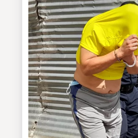
Insólitas
Multimedia
Impreso