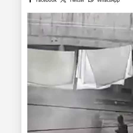
Insólitas
Multimedia
Impreso