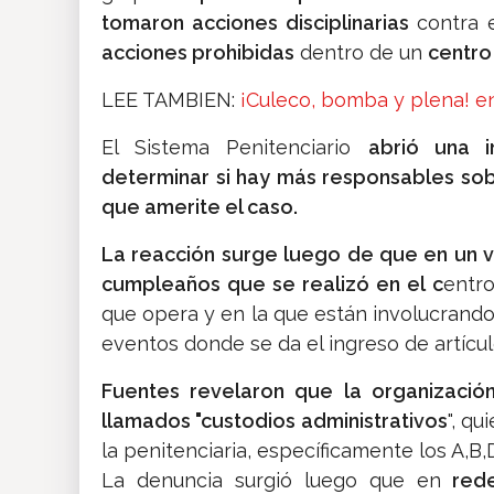
tomaron acciones disciplinarias
contra 
acciones prohibidas
dentro de un
centro
LEE TAMBIEN:
¡Culeco, bomba y plena! en
El Sistema Penitenciario
abrió una 
determinar si hay más responsables so
que amerite el caso.
La reacción surge luego de que en un 
cumpleaños que se realizó en el c
entro
que opera y en la que están involucrandos
eventos donde se da el ingreso de artícul
Fuentes revelaron que la organización
llamados "custodios administrativos
", q
la penitenciaria, específicamente los A,B,D
La denuncia surgió luego que en
rede