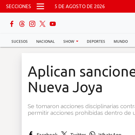
Pasar al contenido principal
SECCIONES
5 DE AGOSTO DE 2026
buscar
SUCESOS
NACIONAL
SHOW
DEPORTES
MUNDO
Sucesos
Nacional
Aplican sancione
Política
Nueva Joya
Show
Se tomaron acciones disciplinarias contr
Deportes
permitir acciones prohibidas dentro de u
Mundo
Facebook
Twitter
WhatsApp