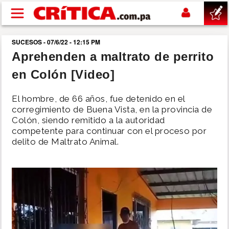
Pasar al contenido principal
SUCESOS - 07/6/22 - 12:15 PM
buscar
Aprehenden a maltrato de perrito
en Colón [Video]
SUCESOS
El hombre, de 66 años, fue detenido en el
NACIONAL
corregimiento de Buena Vista, en la provincia de
Colón, siendo remitido a la autoridad
competente para continuar con el proceso por
POLÍTICA
delito de Maltrato Animal.
SHOW
DEPORTES
MUNDO