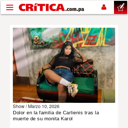
Pasar al contenido principal
buscar
SUCESOS
NACIONAL
POLÍTICA
SHOW
Show /
Marzo 10, 2026
DEPORTES
Dolor en la familia de Carlienis tras la
muerte de su monita Karol
MUNDO