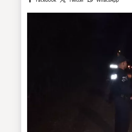
Insólitas
Multimedia
Impreso