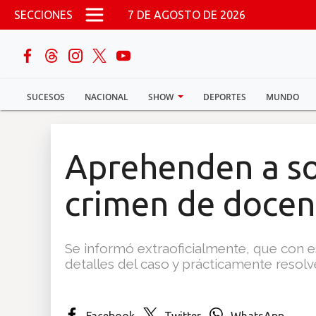
Pasar al contenido principal
SECCIONES
7 DE AGOSTO DE 2026
buscar
SUCESOS
NACIONAL
SHOW
DEPORTES
MUNDO
Sucesos
Nacional
Aprehenden a s
Política
crimen de docen
Show
Se informó extraoficialmente, que con 
Deportes
detalles del caso y prácticamente resolve
Mundo
Facebook
Twitter
WhatsApp