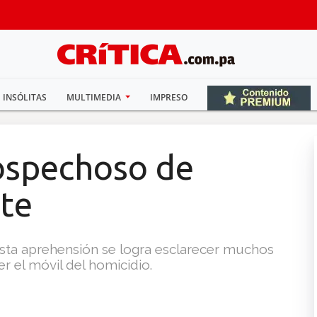
INSÓLITAS
MULTIMEDIA
IMPRESO
ospechoso de
te
esta aprehensión se logra esclarecer muchos
r el móvil del homicidio.