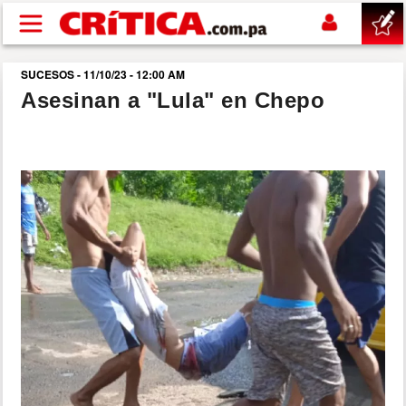
Pasar al contenido principal
SUCESOS - 11/10/23 - 12:00 AM
buscar
Asesinan a "Lula" en Chepo
SUCESOS
NACIONAL
POLÍTICA
SHOW
DEPORTES
MUNDO