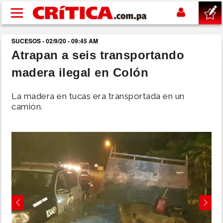
Pasar al contenido principal
SUCESOS - 02/9/20 - 09:45 AM
buscar
Atrapan a seis transportando
madera ilegal en Colón
SUCESOS
La madera en tucas era transportada en un
NACIONAL
camión.
POLÍTICA
SHOW
DEPORTES
Previous
Next
MUNDO