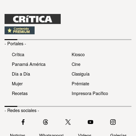
- Portales -
Crítica
Kiosco
Panamá América
Cine
Día a Día
Clasiguía
Mujer
Prémiate
Recetas
Impresora Pacífico
- Redes sociales -
Noticias
Whatsappcri
Videos
Galerías