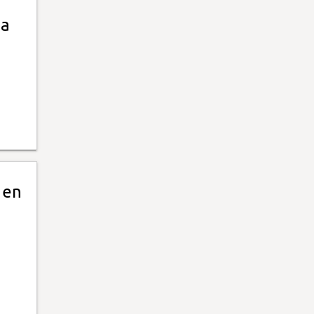
La
 en