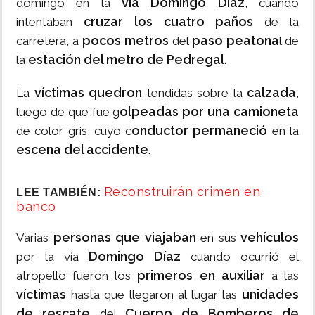
vía Domingo Díaz
domingo en la
, cuando
cruzar los cuatro paños
intentaban
de la
pocos metros
paso peatona
carretera, a
del
l de
estación del metro de Pedregal.
la
víctimas quedron
calzada
La
tendidas sobre la
,
olpeadas por una camioneta
luego de que fue g
onductor permaneció
de color gris, cuyo c
en la
escena del accidente
.
Reconstruirán crimen en
LEE TAMBIÉN:
banco
personas que viajaban
vehículos
Varias
en sus
Domingo Díaz
por la vía
cuando ocurrió el
primeros en auxiliar
atropello fueron los
a las
víctimas
unidades
hasta que llegaron al lugar las
de rescate
Cuerpo de Bomberos de
del