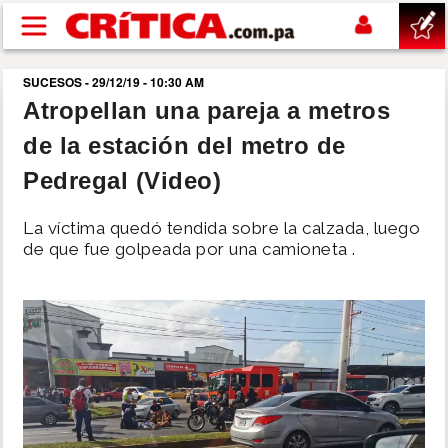
Pasar al contenido principal
SUCESOS - 29/12/19 - 10:30 AM
buscar
Atropellan una pareja a metros
de la estación del metro de
SUCESOS
Pedregal (Video)
NACIONAL
La víctima quedó tendida sobre la calzada, luego
de que fue golpeada por una camioneta .
POLÍTICA
SHOW
DEPORTES
MUNDO