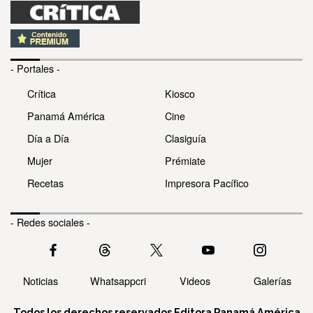
- Portales -
Crítica
Kiosco
Panamá América
Cine
Día a Día
Clasiguía
Mujer
Prémiate
Recetas
Impresora Pacífico
- Redes sociales -
Noticias
Whatsappcri
Videos
Galerías
Todos los derechos reservados Editora Panamá América