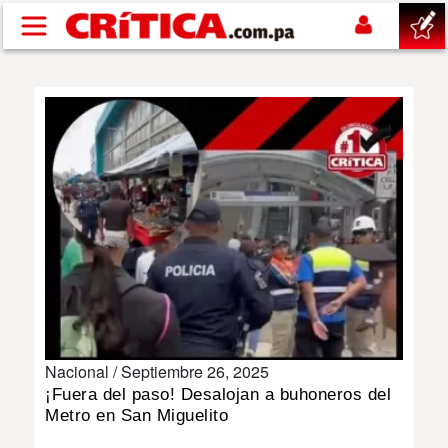
Pasar al contenido principal
buscar
SUCESOS
NACIONAL
POLÍTICA
SHOW
Nacional /
Septiembre 26, 2025
DEPORTES
¡Fuera del paso! Desalojan a buhoneros del
Metro en San Miguelito
MUNDO