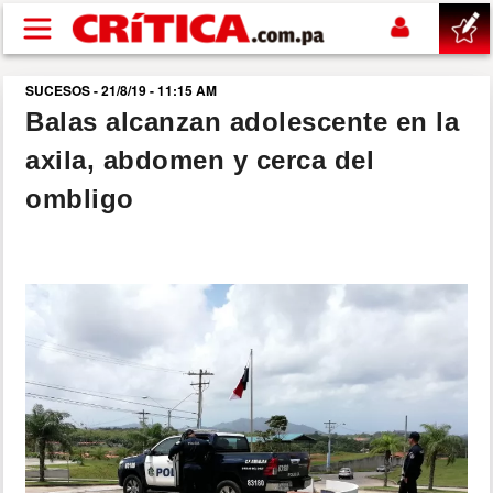
Pasar al contenido principal
SUCESOS - 21/8/19 - 11:15 AM
buscar
Balas alcanzan adolescente en la
axila, abdomen y cerca del
SUCESOS
ombligo
NACIONAL
POLÍTICA
SHOW
DEPORTES
MUNDO