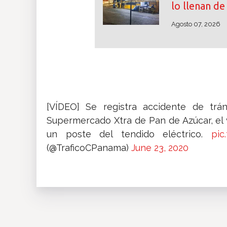
lo llenan d
Agosto 07, 2026
[VÍDEO] Se registra accidente de trán
Supermercado Xtra de Pan de Azúcar, el 
un poste del tendido eléctrico.
pic
(@TraficoCPanama)
June 23, 2020