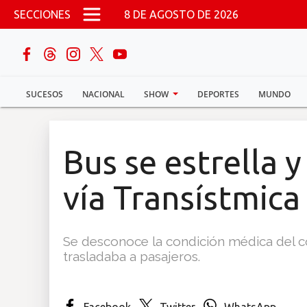
Pasar al contenido principal
SECCIONES
8 DE AGOSTO DE 2026
buscar
SUCESOS
NACIONAL
SHOW
DEPORTES
MUNDO
Sucesos
Nacional
Bus se estrella 
Política
vía Transístmica
Show
Se desconoce la condición médica del c
Deportes
trasladaba a pasajeros.
Mundo
Facebook
Twitter
WhatsApp