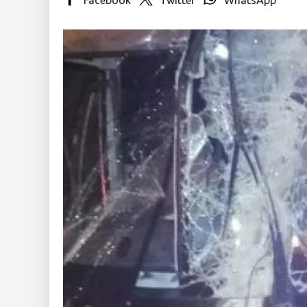
Insólitas
Multimedia
Impreso