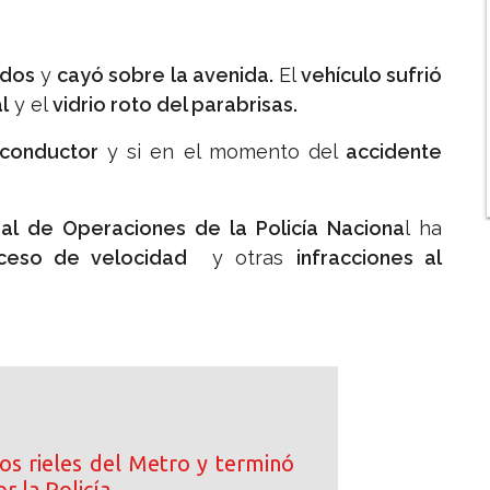
 dos
y
cayó sobre la avenida.
El
vehículo sufrió
l
y el
vidrio roto del parabrisas.
 conductor
y si en el momento del
accidente
nal de Operaciones de la Policía Naciona
l ha
ceso de velocidad
y otras
infracciones al
los rieles del Metro y terminó
r la Policía