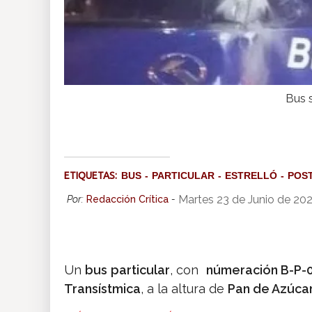
Bus s
ETIQUETAS:
BUS
PARTICULAR
ESTRELLÓ
POS
Martes 23 de Junio de 20
Por:
Redacción Crítica
-
Un
bus particular
, con
númeración B-P-0
Transístmica
, a la altura de
Pan de Azúca