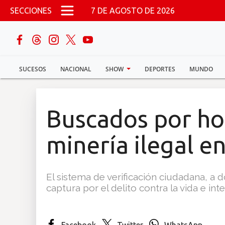
Pasar al contenido principal
SECCIONES
7 DE AGOSTO DE 2026
buscar
SUCESOS
NACIONAL
SHOW
DEPORTES
MUNDO
Sucesos
Nacional
Buscados por ho
Política
minería ilegal 
Show
El sistema de verificación ciudadana, a d
Deportes
captura por el delito contra la vida e int
Mundo
Facebook
Twitter
WhatsApp