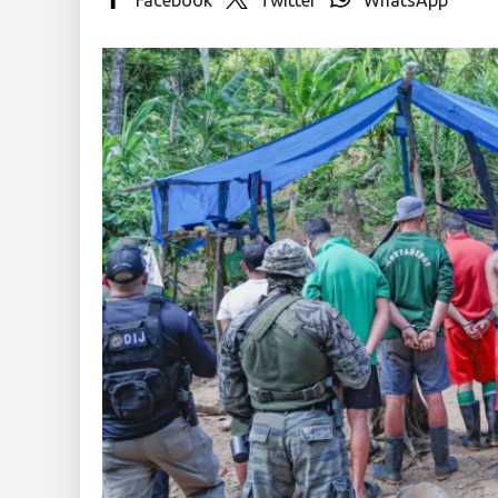
Insólitas
Multimedia
Impreso