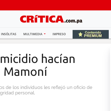
INSÓLITAS
MULTIMEDIA
IMPRESO
micidio hacían
en Mamoní
os de los individuos les reflejó un oficio de
egridad personal.