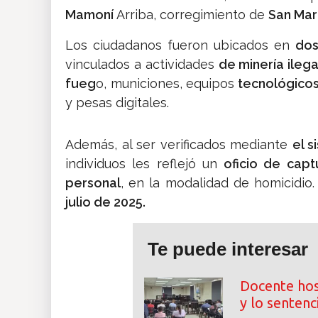
Mamoní
Arriba, corregimiento de
San Mart
Los ciudadanos fueron ubicados en
dos
vinculados a actividades
de minería ilega
fueg
o, municiones, equipos
tecnológicos,
y pesas digitales.
Además, al ser verificados mediante
el s
individuos les reflejó un
oficio de capt
personal
, en la modalidad de homicidio
julio de 2025.
Te puede interesar
Docente hos
y lo sentenc