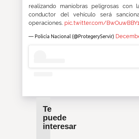
realizando maniobras peligrosas con l
conductor del vehículo será sancion
operaciones.
pic.twitter.com/BwOuwBBY
December
— Policía Nacional (@ProtegeryServir)
Te
puede
interesar