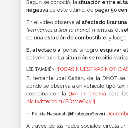
Según se conoció, la
situación entre el ta
negativ
a de este último, de
pagar 50 cen
En el video observa al
afectado tirar una
"ven vamos a tirar la mano",
mientras el
se
de una
estación de combustible,
y luego
El afectado a
penas si logró
esquivar el
del vehículo. La
situación se repitió
varias
TODAS NUESTRAS NOTICIAS
LEE TAMBIÉN:
El teniente Joel Gaitán, de la DNOT se r
donde se observa a un vehículo tipo taxi 
coordina con la
@ATTTPanama
para las
pic.twitter.com/EQtMeG4yJj
December
— Policía Nacional (@ProtegeryServir)
A través de las redes sociales circula un