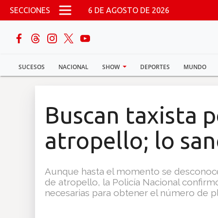
Pasar al contenido principal
SECCIONES
6 DE AGOSTO DE 2026
buscar
SUCESOS
NACIONAL
SHOW
DEPORTES
MUNDO
Sucesos
Nacional
Buscan taxista p
Política
atropello; lo sa
Show
Aunque hasta el momento se desconoce 
Deportes
de atropello, la Policía Nacional confirm
necesarias para obtener el número de pla
Mundo