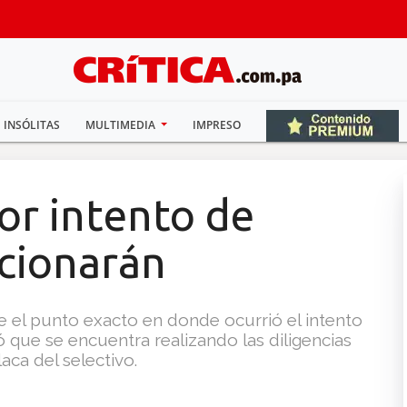
INSÓLITAS
MULTIMEDIA
IMPRESO
or intento de
ncionarán
el punto exacto en donde ocurrió el intento
ó que se encuentra realizando las diligencias
ca del selectivo.