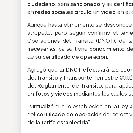
ciudadano
, será
sancionado
y su
certifi
en
redes sociales circuló
un
video
en el 
Aunque hasta el momento se desconoce e
atropello, pero según confirmó el t
eni
Operaciones del Tránsito (DNOT), de la 
necesarias,
ya se tiene
conocimiento d
de su
certificado de operación.
Agregó que la
DNOT efectuará
las
coor
del Tránsito y Transporte Terrestre
(Attt
del Reglamento de Tránsito
, para aplic
en
fotos y videos
mediantes los cuales 
Puntualizó que lo establecido en la
Ley 42
del
certificado de operación
del selecti
de la tarifa establecida".