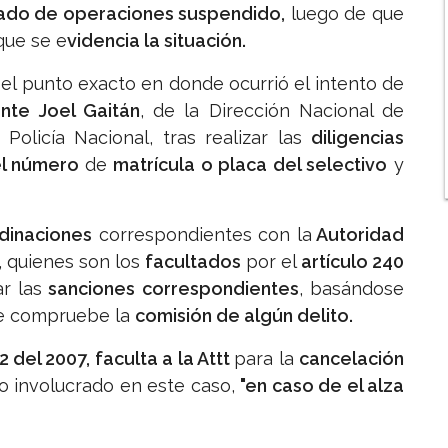
cado de operaciones suspendido,
luego de que
que se e
videncia la situación.
l punto exacto en donde ocurrió el intento de
ente Joel Gaitán
, de la Dirección Nacional de
Policía Nacional, tras realizar las
diligencias
el número
de
matrícula o placa del selectivo
y
dinaciones
correspondientes con la
Autoridad
), quienes son los
facultados
por el
artículo 240
ar las
sanciones correspondientes
, basándose
se compruebe la
comisión de algún delito.
 del 2007, faculta a la Attt
para la
cancelación
vo involucrado en este caso,
"en caso de el alza