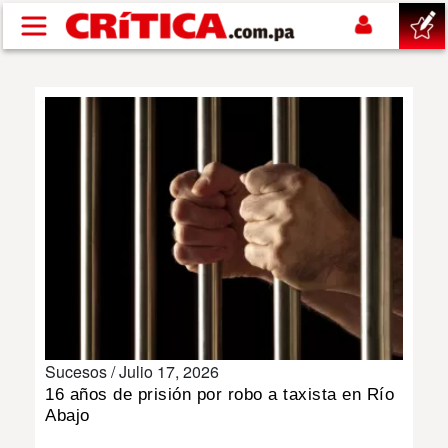
Pasar al contenido principal
buscar
SUCESOS
NACIONAL
POLÍTICA
SHOW
Sucesos /
Julio 17, 2026
DEPORTES
16 años de prisión por robo a taxista en Río
Abajo
MUNDO