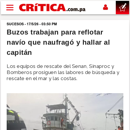
Pasar al contenido principal
SUCESOS - 17/5/26 - 03:50 PM
buscar
Buzos trabajan para reflotar
navío que naufragó y hallar al
SUCESOS
capitán
NACIONAL
Los equipos de rescate del Senan, Sinaproc y
Bomberos prosiguen las labores de búsqueda y
POLÍTICA
rescate en el mar y las costas.
SHOW
DEPORTES
MUNDO