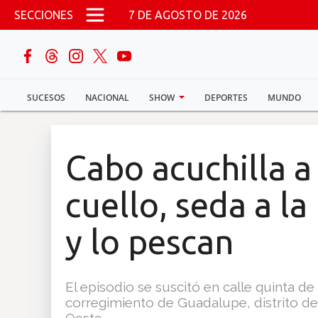
Pasar al contenido principal
SECCIONES
7 DE AGOSTO DE 2026
buscar
SUCESOS
NACIONAL
SHOW
DEPORTES
MUNDO
Sucesos
Nacional
Cabo acuchilla a
Política
cuello, seda a la
Show
y lo pescan
Deportes
El episodio se suscitó en calle quinta de
corregimiento de Guadalupe, distrito de
Mundo
Oeste.