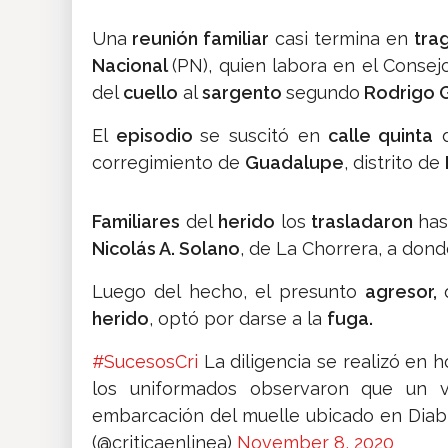
Una
reunión familiar
casi termina en
tra
Nacional
(PN), quien labora en el Conse
del
cuello
al
sargento
segundo
Rodrigo G
El
episodio
se suscitó en
calle quinta
d
corregimiento de
Guadalupe
, distrito de
Familiares
del
herido
los
trasladaron
has
Nicolás A. Solano
, de La Chorrera, a don
Luego del hecho, el presunto
agresor,
herido
, optó por darse a la
fuga.
#SucesosCri
La diligencia se realizó en 
los uniformados observaron que un 
embarcación del muelle ubicado en Diab
(@criticaenlinea)
November 8, 2020