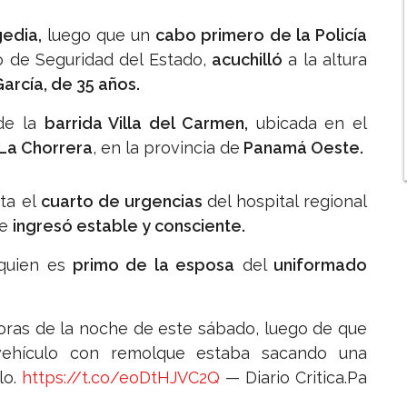
gedia,
luego que un
cabo primero de la Policía
jo de Seguridad del Estado,
acuchilló
a la altura
arcía, de 35 años.
e la
barrida Villa del Carmen,
ubicada en el
La Chorrera
, en la provincia de
Panamá Oeste.
ta el
cuarto de urgencias
del hospital regional
de
ingresó estable y consciente.
quien es
primo de la esposa
del
uniformado
horas de la noche de este sábado, luego de que
vehículo con remolque estaba sacando una
lo.
https://t.co/eoDtHJVC2Q
— Diario Critica.Pa