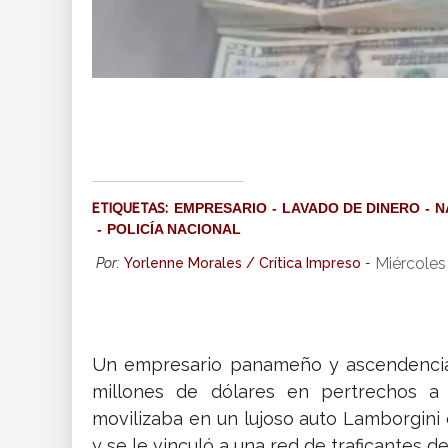
ETIQUETAS:
EMPRESARIO
LAVADO DE DINERO
N
POLICÍA NACIONAL
Miércoles
Por:
Yorlenne Morales / Crítica Impreso
-
Un empresario panameño y ascendencia a
millones de dólares en pertrechos a 
movilizaba en un lujoso auto Lamborgini 
y se le vinculó a una red de traficantes d