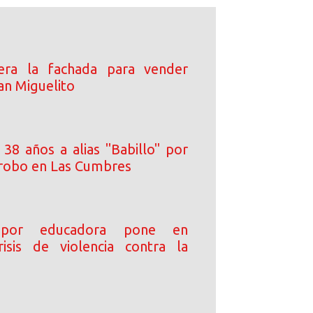
era la fachada para vender
an Miguelito
38 años a alias "Babillo" por
 robo en Las Cumbres
 por educadora pone en
risis de violencia contra la