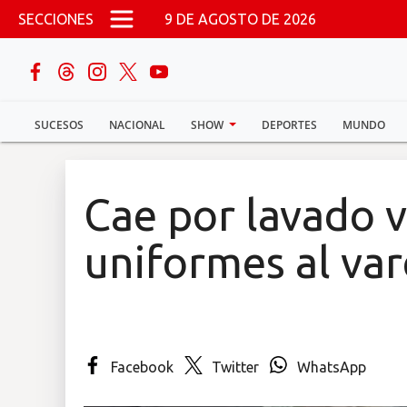
Pasar al contenido principal
SECCIONES
9 DE AGOSTO DE 2026
buscar
SUCESOS
NACIONAL
SHOW
DEPORTES
MUNDO
Sucesos
Nacional
Cae por lavado 
Política
uniformes al va
Show
Deportes
Facebook
Twitter
WhatsApp
Mundo