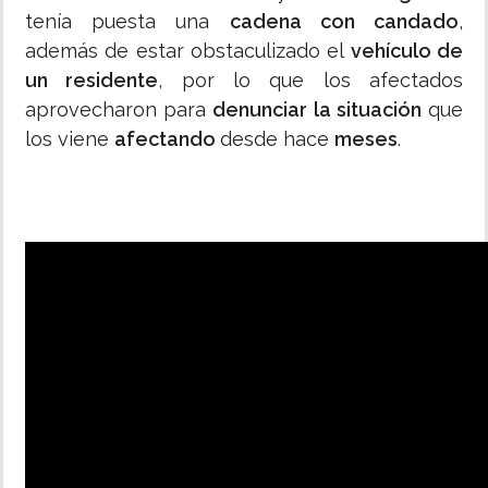
tenía puesta una
cadena con candado
,
además de estar obstaculizado el
vehículo de
un residente
, por lo que los afectados
aprovecharon para
denunciar la situación
que
los viene
afectando
desde hace
meses
.