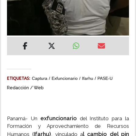
INSÓLITAS
MULTIMEDIA
IMPRESO
ETIQUETAS:
Captura
Exfuncionario
Ifarhu
PASE-U
Redacción / Web
exfuncionario
Panamá- Un
del Instituto para la
Formación y Aprovechamiento de Recursos
Ifarhu)
l cambio del pin
Humanos (
, vinculado a