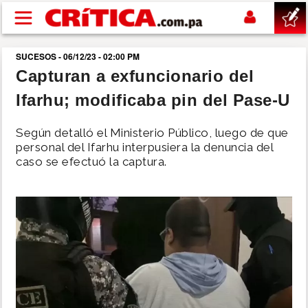
Pasar al contenido principal
SUCESOS - 06/12/23 - 02:00 PM
buscar
Capturan a exfuncionario del
Ifarhu; modificaba pin del Pase-U
SUCESOS
Según detalló el Ministerio Público, luego de que
NACIONAL
personal del Ifarhu interpusiera la denuncia del
caso se efectuó la captura.
POLÍTICA
SHOW
DEPORTES
MUNDO