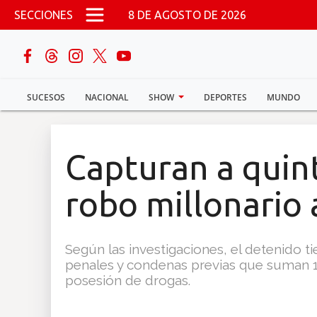
Pasar al contenido principal
SECCIONES
8 DE AGOSTO DE 2026
buscar
SUCESOS
NACIONAL
SHOW
DEPORTES
MUNDO
Sucesos
Nacional
Capturan a quin
Política
robo millonario 
Show
Según las investigaciones, el detenido ti
Deportes
penales y condenas previas que suman 15
posesión de drogas.
Mundo