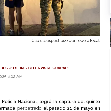
Cae el sospechoso por robo a local.
OBO
JOYERÍA
BELLA VISTA. GUARARÉ
2025 8:02 AM
a
Policía Nacional
,
logró
la
captura del quinto
armada
perpetrado
el pasado 21 de mayo en