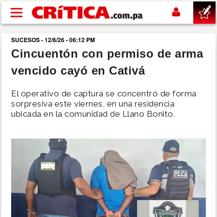
Pasar al contenido principal
SUCESOS - 12/6/26 - 06:12 PM
buscar
Cincuentón con permiso de arma
vencido cayó en Cativá
SUCESOS
El operativo de captura se concentró de forma
NACIONAL
sorpresiva este viernes, en una residencia
ubicada en la comunidad de Llano Bonito.
POLÍTICA
SHOW
DEPORTES
MUNDO