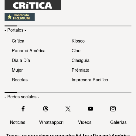
- Portales -
Crítica
Kiosco
Panamá América
Cine
Día a Día
Clasiguía
Mujer
Prémiate
Recetas
Impresora Pacífico
- Redes sociales -
Noticias
Whatsappcri
Videos
Galerías
Todos los derechos reservados Editora Panamá América