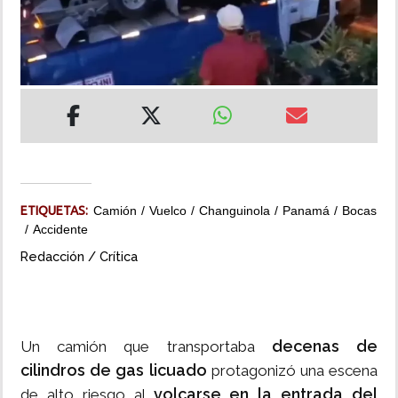
INSÓLITAS
MULTIMEDIA
IMPRESO
ETIQUETAS:
Camión
Vuelco
Changuinola
Panamá
Bocas
Accidente
Redacción / Crítica
decenas de
Un camión que transportaba
cilindros de gas licuado
protagonizó una escena
volcarse en la entrada del
de alto riesgo al