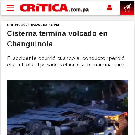
Pasar al contenido principal
SUCESOS - 19/5/25 - 08:34 PM
buscar
Cisterna termina volcado en
Changuinola
SUCESOS
El accidente ocurrió cuando el conductor perdió
NACIONAL
el control del pesado vehículo al tomar una curva.
POLÍTICA
SHOW
DEPORTES
MUNDO