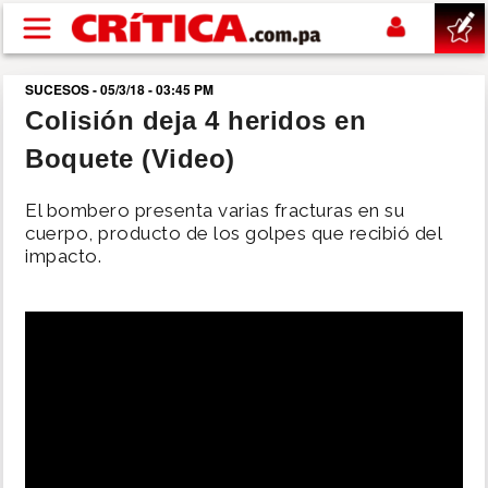
Pasar al contenido principal
SUCESOS - 05/3/18 - 03:45 PM
buscar
Colisión deja 4 heridos en
Boquete (Video)
SUCESOS
El bombero presenta varias fracturas en su
NACIONAL
cuerpo, producto de los golpes que recibió del
impacto.
POLÍTICA
SHOW
DEPORTES
MUNDO