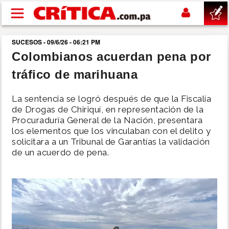
Pasar al contenido principal
SUCESOS - 09/6/26 - 06:21 PM
buscar
Colombianos acuerdan pena por
tráfico de marihuana
SUCESOS
La sentencia se logró después de que la Fiscalía
NACIONAL
de Drogas de Chiriquí, en representación de la
Procuraduría General de la Nación, presentara
los elementos que los vinculaban con el delito y
POLÍTICA
solicitara a un Tribunal de Garantías la validación
de un acuerdo de pena.
SHOW
DEPORTES
MUNDO