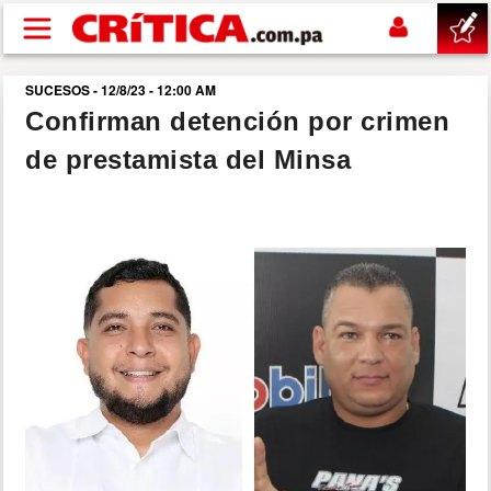
Pasar al contenido principal
SUCESOS - 12/8/23 - 12:00 AM
buscar
Confirman detención por crimen
de prestamista del Minsa
SUCESOS
NACIONAL
POLÍTICA
SHOW
DEPORTES
MUNDO