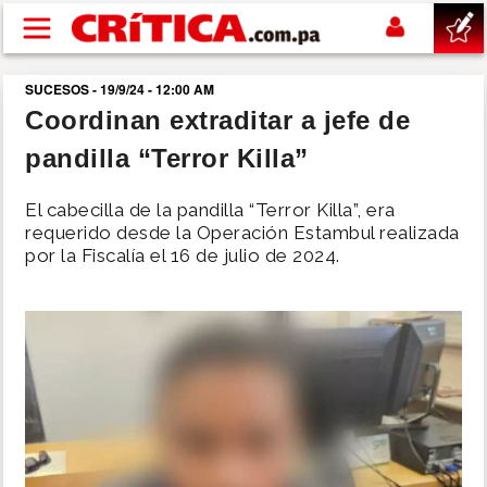
Pasar al contenido principal
SUCESOS - 19/9/24 - 12:00 AM
buscar
Coordinan extraditar a jefe de
pandilla “Terror Killa”
SUCESOS
El cabecilla de la pandilla “Terror Killa”, era
NACIONAL
requerido desde la Operación Estambul realizada
por la Fiscalía el 16 de julio de 2024.
POLÍTICA
SHOW
DEPORTES
MUNDO