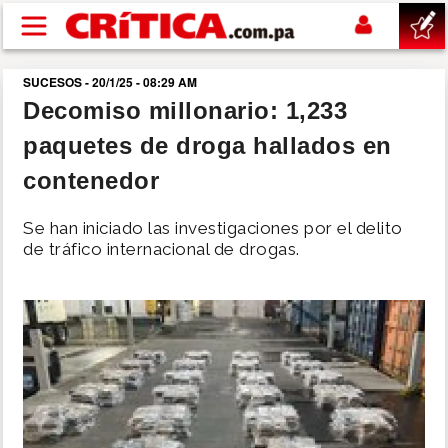
Pasar al contenido principal
SUCESOS - 20/1/25 - 08:29 AM
buscar
Decomiso millonario: 1,233
paquetes de droga hallados en
SUCESOS
contenedor
NACIONAL
Se han iniciado las investigaciones por el delito
de tráfico internacional de drogas.
POLÍTICA
SHOW
DEPORTES
MUNDO