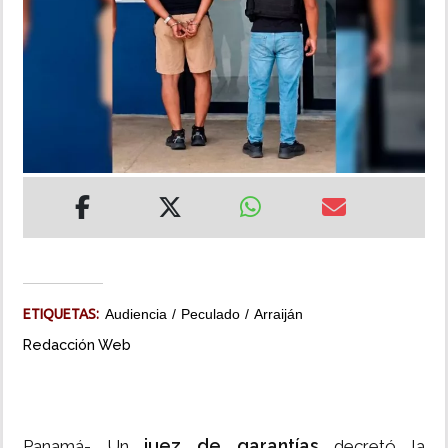
INSÓLITAS
MULTIMEDIA
IMPRESO
ETIQUETAS:
Audiencia
Peculado
Arraiján
Redacción Web
juez de garantías
Panamá- Un
decretó la