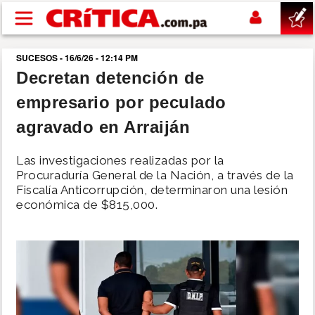
Pasar al contenido principal
SUCESOS - 16/6/26 - 12:14 PM
buscar
Decretan detención de
empresario por peculado
SUCESOS
agravado en Arraiján
NACIONAL
Las investigaciones realizadas por la
Procuraduría General de la Nación, a través de la
POLÍTICA
Fiscalía Anticorrupción, determinaron una lesión
económica de $815,000.
SHOW
DEPORTES
MUNDO