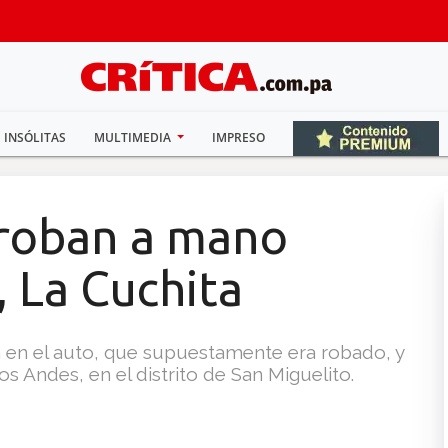
INSÓLITAS
MULTIMEDIA
IMPRESO
 roban a mano
 La Cuchita
n en el auto, que supuestamente era robado, y
 Andes, en el distrito de San Miguelito.