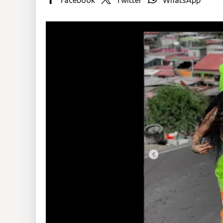
Insólitas
Multimedia
Impreso