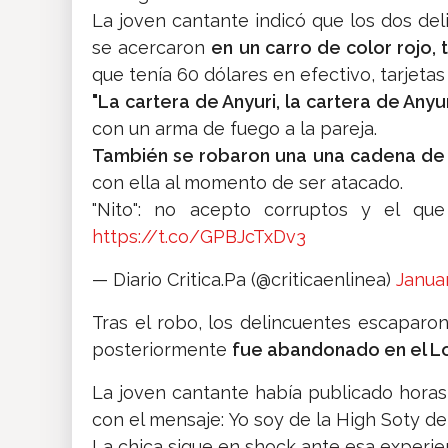
La joven cantante indicó que los dos deli
se acercaron
en un carro de color rojo, 
que tenía 60 dólares en efectivo, tarjetas
"La cartera de Anyuri, la cartera de Anyu
con un arma de fuego a la pareja.
También se robaron una una cadena de o
con ella al momento de ser atacado.
"Nito": no acepto corruptos y el qu
https://t.co/GPBJcTxDv3
— Diario Critica.Pa (@criticaenlinea)
Januar
Tras el robo, los delincuentes escaparo
posteriormente
fue abandonado en el Los
La joven cantante había publicado horas
con el mensaje: Yo soy de la High Soty 
La chica sigue en shock ante esa experien