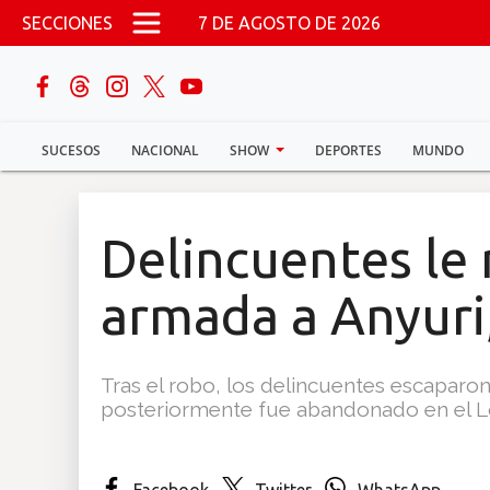
Pasar al contenido principal
SECCIONES
7 DE AGOSTO DE 2026
buscar
SUCESOS
NACIONAL
SHOW
DEPORTES
MUNDO
Sucesos
Nacional
Delincuentes le
Política
armada a Anyuri,
Show
Tras el robo, los delincuentes escaparo
Deportes
posteriormente fue abandonado en el Los
Mundo
Facebook
Twitter
WhatsApp