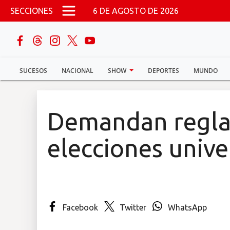
Pasar al contenido principal
SECCIONES
6 DE AGOSTO DE 2026
buscar
SUCESOS
NACIONAL
SHOW
DEPORTES
MUNDO
Sucesos
Nacional
Demandan regl
Política
elecciones unive
Show
Deportes
Facebook
Twitter
WhatsApp
Mundo