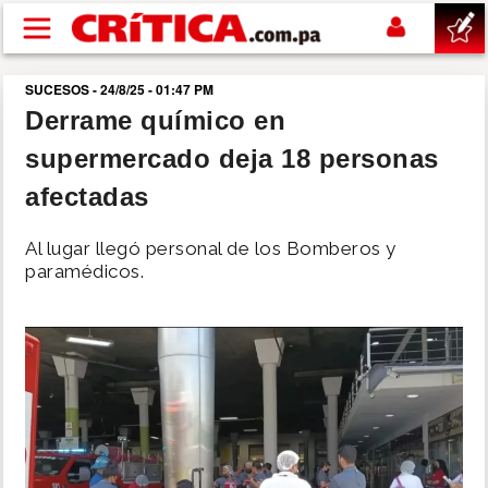
Pasar al contenido principal
SUCESOS - 24/8/25 - 01:47 PM
buscar
Derrame químico en
supermercado deja 18 personas
SUCESOS
afectadas
NACIONAL
Al lugar llegó personal de los Bomberos y
paramédicos.
POLÍTICA
SHOW
DEPORTES
MUNDO