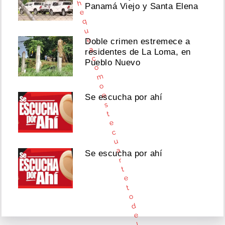
h
Panamá Viejo y Santa Elena
e
q
u
e
Doble crimen estremece a
a
residentes de La Loma, en
c
Pueblo Nuevo
o
m
o
e
Se escucha por ahí
s
t
e
c
u
a
Se escucha por ahí
r
t
e
t
o
d
e
L