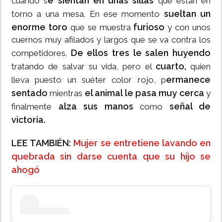
e sientan en unas sillas
cuando s
que están en
sueltan un
torno a una mesa. En ese momento
enorme toro
furioso
que se muestra
y con unos
cuernos muy afilados y largos que se va contra los
De ellos tres le salen huyendo
competidores.
cuarto,
tratando de salvar su vida, pero el
quien
ermanece
lleva puesto un suéter color rojo, p
sentado
el animal le pasa muy cerca
mientras
y
alza sus manos
señal de
finalmente
como
victoria.
LEE TAMBIÉN:
Mujer se entretiene lavando en
quebrada sin darse cuenta que su hijo se
ahogó