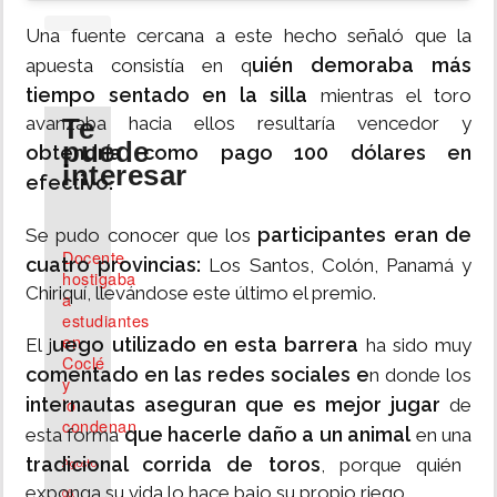
Una fuente cercana a este hecho señaló que la
uién demoraba más
apuesta consistía en q
tiempo sentado en la silla
mientras el toro
Te
avanzaba hacia ellos resultaría vencedor y
puede
obtendría como pago 100 dólares en
interesar
efectivo.
participantes eran de
Se pudo conocer que los
Docente
cuatro provincias:
Los Santos, Colón, Panamá y
hostigaba
Chiriquí, llevándose este último el premio.
a
estudiantes
en
uego utilizado en esta barrera
El j
ha sido muy
Coclé
comentado en las redes sociales e
n donde los
y
lo
internautas aseguran que es mejor jugar
de
condenan
que hacerle daño a un animal
esta forma
en una
tradicional corrida de toros
, porque quién
Agosto
exponga su vida lo hace bajo su propio riego.
06,