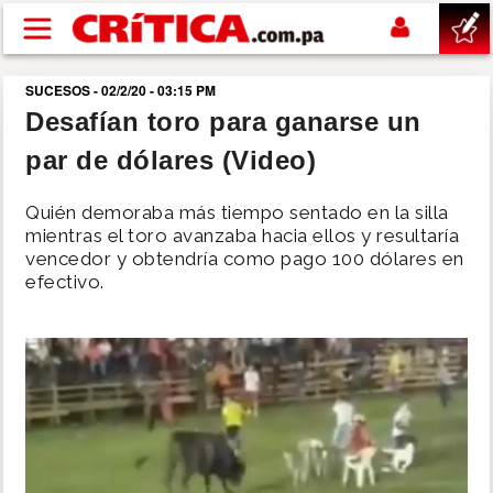
Pasar al contenido principal
SUCESOS - 02/2/20 - 03:15 PM
buscar
Desafían toro para ganarse un
par de dólares (Video)
SUCESOS
Quién demoraba más tiempo sentado en la silla
NACIONAL
mientras el toro avanzaba hacia ellos y resultaría
vencedor y obtendría como pago 100 dólares en
efectivo.
POLÍTICA
SHOW
DEPORTES
MUNDO