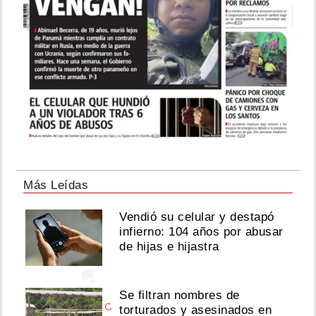
Agosto
06,
2026
Ver
esta
publicación
en
Más Leídas
Instagram
Vendió su celular y destapó
infierno: 104 años por abusar
de hijas e hijastra
Se filtran nombres de
C
torturados y asesinados en