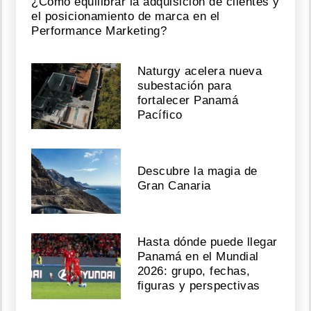
¿Cómo equilibrar la adquisición de clientes y
la
el posicionamiento de marca en el
AIG
Performance Marketing?
seguirá
detenido
mientras
Naturgy acelera nueva
avanza
subestación para
investigación
fortalecer Panamá
Agosto
Pacífico
06,
2026
Descubre la magia de
Gran Canaria
Operación
"Caballo
de
Hasta dónde puede llegar
Troya"
desarticula
Panamá en el Mundial
presunta
2026: grupo, fechas,
red
figuras y perspectivas
de
microtráfico