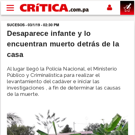
Pasar al contenido principal
SUCESOS - 03/1/19 - 02:30 PM
buscar
Desaparece infante y lo
encuentran muerto detrás de la
SUCESOS
casa
NACIONAL
Al lugar llegó la Policía Nacional, el Ministerio
Público y Criminalística para realizar el
POLÍTICA
levantamiento del cadáver e iniciar las
investigaciones , a fin de determinar las causas
de la muerte.
SHOW
DEPORTES
MUNDO