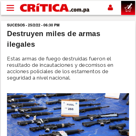
Pasar al contenido principal
SUCESOS - 25/2/22 - 06:30 PM
buscar
Destruyen miles de armas
ilegales
SUCESOS
Estas armas de fuego destruidas fueron el
NACIONAL
resultado de incautaciones y decomisos en
acciones policiales de los estamentos de
seguridad a nivel nacional.
POLÍTICA
SHOW
DEPORTES
MUNDO