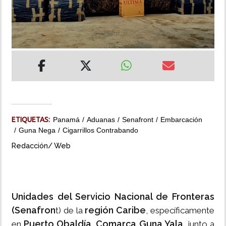
INSÓLITAS
MULTIMEDIA
IMPRESO
ETIQUETAS:
Panamá
Aduanas
Senafront
Embarcación
Guna Nega
Cigarrillos Contrabando
Redacción/ Web
Unidades del Servicio Nacional de Fronteras
(Senafron
región Caribe
t) de la
, específicamente
Puerto Obaldía, Comarca Guna Yala
en
, junto a