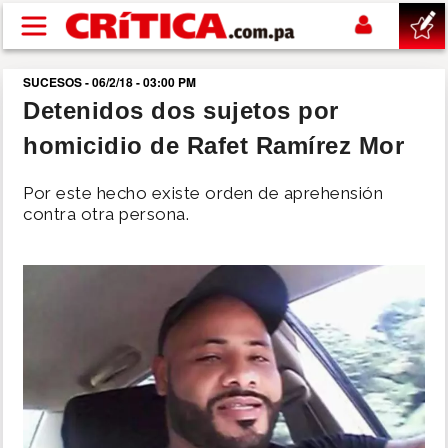
Pasar al contenido principal
SUCESOS - 06/2/18 - 03:00 PM
buscar
Detenidos dos sujetos por
homicidio de Rafet Ramírez Mor
SUCESOS
Por este hecho existe orden de aprehensión
NACIONAL
contra otra persona.
POLÍTICA
SHOW
DEPORTES
MUNDO