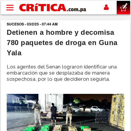
Pasar al contenido principal
SUCESOS - 03/2/25 - 07:44 AM
buscar
Detienen a hombre y decomisa
780 paquetes de droga en Guna
SUCESOS
Yala
NACIONAL
Los agentes del Senan lograron identificar una
embarcación que se desplazaba de manera
POLÍTICA
sospechosa, por lo que decidieron seguirla.
SHOW
DEPORTES
MUNDO