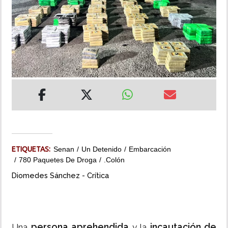
INSÓLITAS
MULTIMEDIA
IMPRESO
ETIQUETAS:
Senan
Un Detenido
Embarcación
780 Paquetes De Droga
.Colón
Diomedes Sánchez - Crítica
persona aprehendida
incautación de
Una
y la