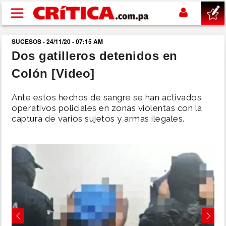
Pasar al contenido principal
SUCESOS - 24/11/20 - 07:15 AM
buscar
Dos gatilleros detenidos en
Colón [Video]
SUCESOS
Ante estos hechos de sangre se han activados
NACIONAL
operativos policiales en zonas violentas con la
captura de varios sujetos y armas ilegales.
POLÍTICA
SHOW
DEPORTES
MUNDO
Previous
Next