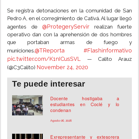
Se registra detonaciones en la comunidad de San
Pedro A, en el corregimiento de Cativá. Al lugar llegó
@ProtegeryServir
agentes de
realizan fuerte
operativo dan con la aprehensión de dos hombres
que portaban armas de fuego y
@TReporta
#Flashinformativo
municiones.
pic.twitter.com/K1nICusSVL
— Calito Arauz
November 24, 2020
(@C3Calito)
Te puede interesar
Docente hostigaba a
estudiantes en Coclé y lo
condenan
Agosto 06, 2026
Exrepresentante y extesorera