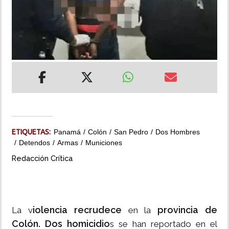
INSÓLITAS
MULTIMEDIA
IMPRESO
ETIQUETAS:
Panamá
Colón
San Pedro
Dos Hombres
Detendos
Armas
Municiones
Redacción Crítica
iolencia recrudece
provincia de
La v
en la
Colón.
Dos homicidio
s se han reportado en el