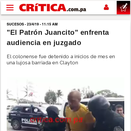
Pasar al contenido principal
SUCESOS - 23/4/19 - 11:15 AM
buscar
"El Patrón Juancito" enfrenta
audiencia en juzgado
SUCESOS
El colonense fue detenido a inicios de mes en
NACIONAL
una lujosa barriada en Clayton
POLÍTICA
SHOW
DEPORTES
MUNDO