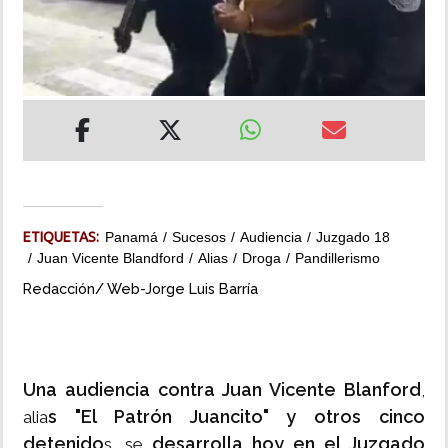
INSÓLITAS
MULTIMEDIA
IMPRESO
ETIQUETAS:
Panamá
Sucesos
Audiencia
Juzgado 18
Juan Vicente Blandford
Alias
Droga
Pandillerismo
Redacción/ Web-Jorge Luis Barría
Una audiencia contra Juan Vicente Blanford
,
s "El Patrón Juancito" y otros cinco
alia
detenido
desarrolla hoy en el Juzgado
s, se