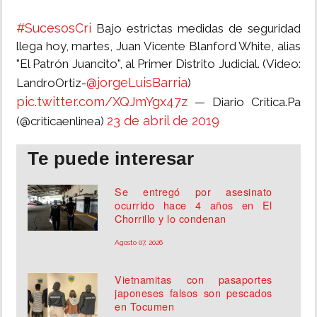
#SucesosCri
Bajo estrictas medidas de seguridad
llega hoy, martes, Juan Vicente Blanford White, alias
"El Patrón Juancito", al Primer Distrito Judicial. (Video:
@jorgeLuisBarria
LandroOrtiz-
)
pic.twitter.com/XQJmYgx47z
— Diario Critica.Pa
23 de abril de 2019
(@criticaenlinea)
Te puede interesar
Se entregó por asesinato
ocurrido hace 4 años en El
Chorrillo y lo condenan
Agosto 07, 2026
Vietnamitas con pasaportes
japoneses falsos son pescados
en Tocumen