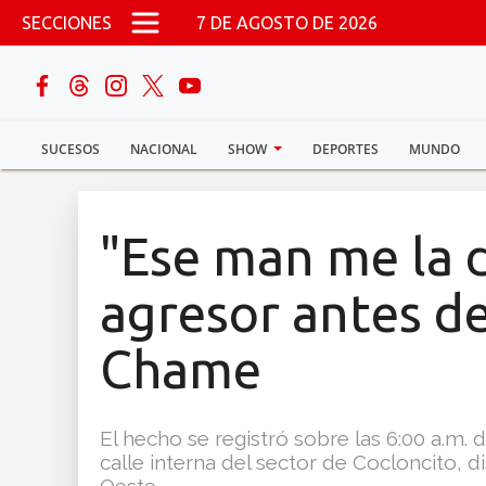
Pasar al contenido principal
SECCIONES
7 DE AGOSTO DE 2026
buscar
SUCESOS
NACIONAL
SHOW
DEPORTES
MUNDO
Sucesos
Nacional
"Ese man me la d
Política
agresor antes d
Show
Chame
Deportes
El hecho se registró sobre las 6:00 a.m
calle interna del sector de Cocloncito, 
Mundo
Oeste.