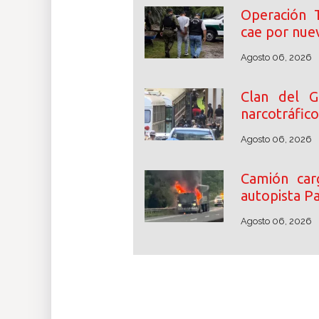
Operación T
cae por nuev
Agosto 06, 2026
Clan del G
narcotráfic
Agosto 06, 2026
Camión car
autopista P
Agosto 06, 2026