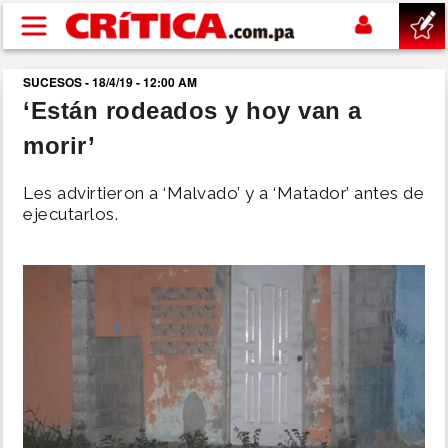
Pasar al contenido principal
SUCESOS - 18/4/19 - 12:00 AM
buscar
‘Están rodeados y hoy van a
morir’
SUCESOS
Les advirtieron a ‘Malvado’ y a ‘Matador’ antes de
NACIONAL
ejecutarlos.
POLÍTICA
SHOW
DEPORTES
MUNDO