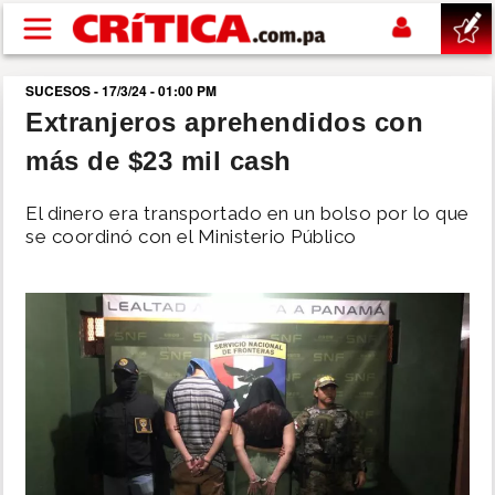
Pasar al contenido principal
SUCESOS - 17/3/24 - 01:00 PM
buscar
Extranjeros aprehendidos con
más de $23 mil cash
SUCESOS
El dinero era transportado en un bolso por lo que
NACIONAL
se coordinó con el Ministerio Público
POLÍTICA
SHOW
DEPORTES
MUNDO