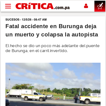
Pasar al contenido principal
SUCESOS - 12/5/26 - 08:47 AM
buscar
Fatal accidente en Burunga deja
un muerto y colapsa la autopista
SUCESOS
El hecho se dio un poco más adelante del puente
NACIONAL
de Burunga, en el carril invertido.
POLÍTICA
SHOW
DEPORTES
MUNDO