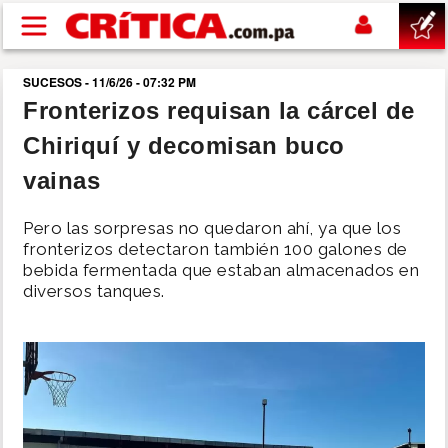
Pasar al contenido principal
SUCESOS - 11/6/26 - 07:32 PM
buscar
Fronterizos requisan la cárcel de
Chiriquí y decomisan buco
SUCESOS
vainas
NACIONAL
Pero las sorpresas no quedaron ahí, ya que los
fronterizos detectaron también 100 galones de
POLÍTICA
bebida fermentada que estaban almacenados en
diversos tanques.
SHOW
DEPORTES
MUNDO