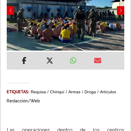
INSÓLITAS
Previous
Next
MULTIMEDIA
IMPRESO
ETIQUETAS:
Requisa
Chiriquí
Armas
Droga
Artículos
Redacción/Web
Las operaciones dentro de los centros